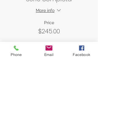
More info
Price
$245.00
Sale ended
Phone
Email
Facebook
Ticket type
Pai
More info
Price
$40.00